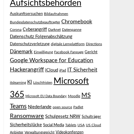
Aufsichtsbehörden
Auskunftsersuchen
Bildaufnahmen
Chromebook
Bundesdatenschutzbeauftragter
Cyberangriff
Corona
Darknet
Datenpanne
Datenschutz Folgenabschätzung
Datenschutzverletzung
digitale Lernplattform
Directions
Dänemark
Gericht
Einwilligung
Facebook Fanpage
Google Workspace for Education
Hackerangriff
IT Sicherheit
iCloud
iPad
Microsoft
KI
itslearning
Löschfristen
365
MS
Moodle
Microsoft EU Data Boundary
Teams
Niederlande
open source
Padlet
Ransomware
Schulgesetz NRW
Schulträger
Sicherheitslücke
Social Media
Tablets
USA
US Cloud
Videokonfenzen
Anbieter
Verwaltungsgericht