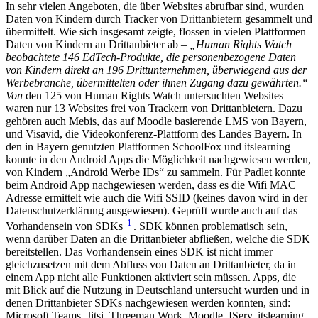
In sehr vielen Angeboten, die über Websites abrufbar sind, wurden
Daten von Kindern durch Tracker von Drittanbietern gesammelt und
übermittelt. Wie sich insgesamt zeigte, flossen in vielen Plattformen
Daten von Kindern an Drittanbieter ab –
„Human Rights Watch
beobachtete 146 EdTech-Produkte, die personenbezogene Daten
von Kindern direkt an 196 Drittunternehmen, überwiegend aus der
Werbebranche, übermittelten oder ihnen Zugang dazu gewährten.“
Von
den 125 von Human Rights Watch untersuchten Websites
waren nur 13 Websites frei von Trackern von Drittanbietern. Dazu
gehören auch Mebis, das auf Moodle basierende LMS von Bayern,
und Visavid, die Videokonferenz-Plattform des Landes Bayern. In
den in Bayern genutzten Plattformen SchoolFox und itslearning
konnte in den Android Apps die Möglichkeit nachgewiesen werden,
von Kindern „Android Werbe IDs“ zu sammeln. Für Padlet konnte
beim Android App nachgewiesen werden, dass es die Wifi MAC
Adresse ermittelt wie auch die Wifi SSID (keines davon wird in der
Datenschutzerklärung ausgewiesen). Geprüft wurde auch auf das
1
Vorhandensein von SDKs
. SDK können problematisch sein,
wenn darüber Daten an die Drittanbieter abfließen, welche die SDK
bereitstellen. Das Vorhandensein eines SDK ist nicht immer
gleichzusetzen mit dem Abfluss von Daten an Drittanbieter, da in
einem App nicht alle Funktionen aktiviert sein müssen. Apps, die
mit Blick auf die Nutzung in Deutschland untersucht wurden und in
denen Drittanbieter SDKs nachgewiesen werden konnten, sind:
Microsoft Teams, Jitsi, Threeman Work, Moodle, IServ, itslearning,