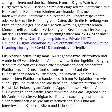
zu organisieren und durchzuführen. Human Rights Watch, eine
Bürgerrechts-NGO, setzte sich mit den eingesetzten Plattformen mit
Blick auf die Rechte von Kindern auseinander. Das meint hier,
inwieweit diese Plattformen die Rechte von Kindern respektieren
oder verletzen. Die Erhebung von Daten, die für die Erstellung von
Profilen und die gezielte Anzeige von Werbung genutzt werden
können, stellt eine solche Verletzung von Rechten dar. Der Beitrag
mit den Ergebnissen der Untersuchung wurde am 25.05.2022 unter
dem Titel “
How Dare They Peep into My Private Life?” –
Children’s Rights Violations by Governments that Endorsed Online
Learning During the Covid-19 Pandemic
veröffentlicht.
Die Analyse betraf insgesamt 164 Angebote bzw. Plattformen und
wurde in 49 verschiedenen Ländern weltweit durchgeführt. Es ging
dabei um die von offizieller Seite empfohlenen oder beschafften
Plattformen. In Deutschland schaute man dabei auf die
Bundesländer Baden Württemberg und Bayern. Von den 164
untersuchten Plattformen handelte es sich um Webplattformen wie
auch Apps und auch solche, die in beiden Formaten nutzbar sind.
Ein starker Fokus lag auf Android Apps, da in sehr vielen Ländern
aus Kostengründen darauf geachtet wurde, dass das Angebot auch
für Android Geräte verfügbar ist. Die Untersuchung bestand aus
einer technischen Analyse mit verschiedenen Tools und aus
Interviews mit Kindern, Eltern und Lehrkräften.