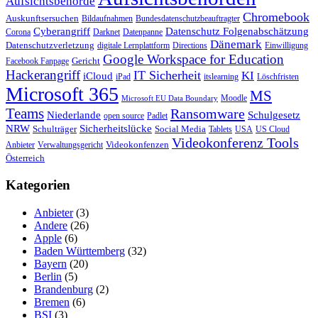
Aufsichtsbehörde
Chromebook
Auskunftsersuchen
Bildaufnahmen
Bundesdatenschutzbeauftragter
Cyberangriff
Datenschutz Folgenabschätzung
Corona
Darknet
Datenpanne
Dänemark
Datenschutzverletzung
digitale Lernplattform
Directions
Einwilligung
Google Workspace for Education
Gericht
Facebook Fanpage
Hackerangriff
IT Sicherheit
KI
iCloud
iPad
itslearning
Löschfristen
Microsoft 365
MS
Moodle
Microsoft EU Data Boundary
Teams
Ransomware
Niederlande
Schulgesetz
open source
Padlet
Sicherheitslücke
NRW
Schulträger
Social Media
Tablets
USA
US Cloud
Videokonferenz Tools
Videokonfenzen
Anbieter
Verwaltungsgericht
Österreich
Kategorien
Anbieter
(3)
Andere
(26)
Apple
(6)
Baden Württemberg
(32)
Bayern
(20)
Berlin
(5)
Brandenburg
(2)
Bremen
(6)
BSI
(3)