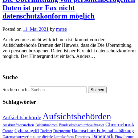
Daten ist per Fax nicht
datenschutzkonform möglich
Posted on
11. Mai 2021
by
mrtee
Auch wenn es nicht wirklich neu ist, kommt von der
Aufsichtsbehörde Bremen der Hinweis, dass die Die Übermittlung
von personenbezogenen Daten ist per Fax nicht datenschutzkonform
möglich. Der Hintergrund ist einfach. Anders…
Suche
Suchen nach:
Schlagwörter
Aufsichtsbehörden
Aufsichtsbehörde
Chromebook
Auskunftsersuchen
Bildaufnahmen
Bundesdatenschutzbeauftragter
Cyberangriff
Datenschutz Folgenabschätzung
Corona
Darknet
Datenpanne
Dänemark
Datenschutzverletzung
digitale Lernplattform
Directions
Einwilligung