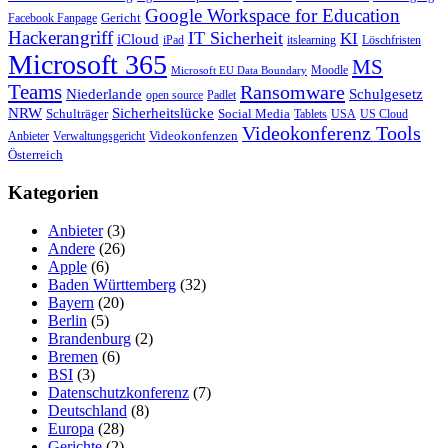
Google Workspace for Education
Gericht
Facebook Fanpage
Hackerangriff
IT Sicherheit
KI
iCloud
iPad
itslearning
Löschfristen
Microsoft 365
MS
Moodle
Microsoft EU Data Boundary
Teams
Ransomware
Niederlande
Schulgesetz
open source
Padlet
Sicherheitslücke
NRW
Schulträger
Social Media
Tablets
USA
US Cloud
Videokonferenz Tools
Videokonfenzen
Anbieter
Verwaltungsgericht
Österreich
Kategorien
Anbieter
(3)
Andere
(26)
Apple
(6)
Baden Württemberg
(32)
Bayern
(20)
Berlin
(5)
Brandenburg
(2)
Bremen
(6)
BSI
(3)
Datenschutzkonferenz
(7)
Deutschland
(8)
Europa
(28)
Gerichte
(2)