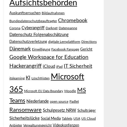
Aufsichtsbehörden
Auskunftsersuchen
Bildaufnahmen
Chromebook
Bundesdatenschutzbeauftragter
Cyberangriff
Corona
Darknet
Datenpanne
Datenschutz Folgenabschätzung
Datenschutzverletzung
digitale Lernplattform
Directions
Dänemark
Gericht
Einwilligung
Facebook Fanpage
Google Workspace for Education
Hackerangriff
IT Sicherheit
iCloud
iPad
Microsoft
KI
itslearning
Löschfristen
365
MS
Moodle
Microsoft EU Data Boundary
Teams
Niederlande
open source
Padlet
Ransomware
Schulgesetz NRW
Schulträger
Sicherheitslücke
Social Media
Tablets
USA
US Cloud
Videokonfenzen
Anbieter
Verwaltungsgericht