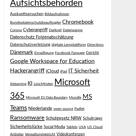
Aufsichtsbehörden
Auskunftsersuchen
Bildaufnahmen
Chromebook
Bundesdatenschutzbeauftragter
Cyberangriff
Corona
Darknet
Datenpanne
Datenschutz Folgenabschätzung
Datenschutzverletzung
digitale Lernplattform
Directions
Dänemark
Gericht
Einwilligung
Facebook Fanpage
Google Workspace for Education
Hackerangriff
IT Sicherheit
iCloud
iPad
Microsoft
KI
itslearning
Löschfristen
365
MS
Moodle
Microsoft EU Data Boundary
Teams
Niederlande
open source
Padlet
Ransomware
Schulgesetz NRW
Schulträger
Sicherheitslücke
Social Media
Tablets
USA
US Cloud
Videokonfenzen
Anbieter
Verwaltungsgericht