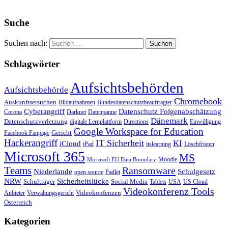
Suche
Suchen nach:
Schlagwörter
Aufsichtsbehörden
Aufsichtsbehörde
Chromebook
Auskunftsersuchen
Bildaufnahmen
Bundesdatenschutzbeauftragter
Cyberangriff
Datenschutz Folgenabschätzung
Corona
Darknet
Datenpanne
Dänemark
Datenschutzverletzung
digitale Lernplattform
Directions
Einwilligung
Google Workspace for Education
Gericht
Facebook Fanpage
Hackerangriff
IT Sicherheit
KI
iCloud
iPad
itslearning
Löschfristen
Microsoft 365
MS
Moodle
Microsoft EU Data Boundary
Teams
Ransomware
Niederlande
Schulgesetz
open source
Padlet
Sicherheitslücke
NRW
Schulträger
Social Media
Tablets
USA
US Cloud
Videokonferenz Tools
Videokonfenzen
Anbieter
Verwaltungsgericht
Österreich
Kategorien