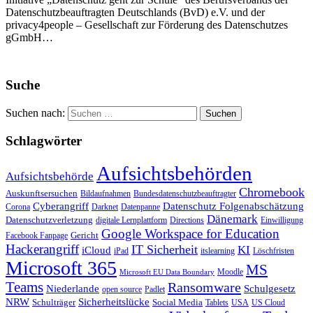
Datenschutzbeauftragten Deutschlands (BvD) e.V. und der
privacy4people – Gesellschaft zur Förderung des Datenschutzes
gGmbH…
Suche
Suchen nach:
Schlagwörter
Aufsichtsbehörden
Aufsichtsbehörde
Chromebook
Auskunftsersuchen
Bildaufnahmen
Bundesdatenschutzbeauftragter
Cyberangriff
Datenschutz Folgenabschätzung
Corona
Darknet
Datenpanne
Dänemark
Datenschutzverletzung
digitale Lernplattform
Directions
Einwilligung
Google Workspace for Education
Gericht
Facebook Fanpage
Hackerangriff
IT Sicherheit
KI
iCloud
iPad
itslearning
Löschfristen
Microsoft 365
MS
Moodle
Microsoft EU Data Boundary
Teams
Ransomware
Niederlande
Schulgesetz
open source
Padlet
Sicherheitslücke
NRW
Schulträger
Social Media
Tablets
USA
US Cloud