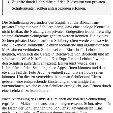
Zugriffe durch Lehrkräfte auf den Bildschirm von privaten
Schülergeräten sollten anlassbezogen erfolgen.
Die Schulleitung begründete den Zugriff auf die Bildschirme
privater Endgeräte von Schülern damit, dass eine analoge Kontrolle
nicht leistbar, die Nutzung von privaten Endgeräten jedoch freiwillig
sei und alternativ Schulgeräte genutzt werden könnten. Ein aktives
Sichten privater Dateien auf den Schülergeräten werde ebenso wie
eine lückenlose Vollkontrolle durch technische und organisatorische
Maßnahmen verhindert. Zudem sei eine Einsicht für Lehrkräfte nur
möglich, wenn sich die Geräte in Reichweite von Bluetooth und im
schulischen WLAN befänden. Der Zugriff einer Lehrkraft werde
den Schülern außerdem angezeigt. Eingeräumt wurde, dass
Lehrkräfte auf den Schülergeräten Apps öffnen könnten und dabei –
etwa im Fall der Foto-App – eventuell auch private Fotos sehen
könnten. Um dies zu vermeiden, habe man Schüler und Eltern
gebeten, eine entsprechende Einstellung an den Endgeräten
vorzunehmen, welche es den Schülern ermöglicht, das Öffnen durch
eine Lehrkraft zu kontrollieren.
Nach Auffassung des HmbBfDI reichen die von der Schulleitung
ergriffenen Maßnahmen aus, um ein angemessenes Schutzniveau für
die Daten der Schülerinnen und Schüler zu gewährleisten. Eine
noch ausstehende „
vollständige datenschutzrechtliche