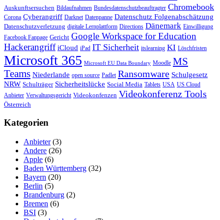
Chromebook
Auskunftsersuchen
Bildaufnahmen
Bundesdatenschutzbeauftragter
Cyberangriff
Datenschutz Folgenabschätzung
Corona
Darknet
Datenpanne
Dänemark
Datenschutzverletzung
digitale Lernplattform
Directions
Einwilligung
Google Workspace for Education
Gericht
Facebook Fanpage
Hackerangriff
IT Sicherheit
KI
iCloud
iPad
itslearning
Löschfristen
Microsoft 365
MS
Moodle
Microsoft EU Data Boundary
Teams
Ransomware
Niederlande
Schulgesetz
open source
Padlet
Sicherheitslücke
NRW
Schulträger
Social Media
Tablets
USA
US Cloud
Videokonferenz Tools
Videokonfenzen
Anbieter
Verwaltungsgericht
Österreich
Kategorien
Anbieter
(3)
Andere
(26)
Apple
(6)
Baden Württemberg
(32)
Bayern
(20)
Berlin
(5)
Brandenburg
(2)
Bremen
(6)
BSI
(3)