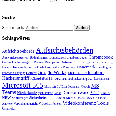
Suche
Suchen nach:
Schlagwörter
Aufsichtsbehörden
Aufsichtsbehörde
Chromebook
Auskunftsersuchen
Bildaufnahmen
Bundesdatenschutzbeauftragter
Cyberangriff
Datenschutz Folgenabschätzung
Corona
Darknet
Datenpanne
Dänemark
Datenschutzverletzung
digitale Lernplattform
Directions
Einwilligung
Google Workspace for Education
Gericht
Facebook Fanpage
Hackerangriff
IT Sicherheit
KI
iCloud
iPad
itslearning
Löschfristen
Microsoft 365
MS
Moodle
Microsoft EU Data Boundary
Teams
Ransomware
Niederlande
Schulgesetz
open source
Padlet
Sicherheitslücke
NRW
Schulträger
Social Media
Tablets
USA
US Cloud
Videokonferenz Tools
Videokonfenzen
Anbieter
Verwaltungsgericht
Österreich