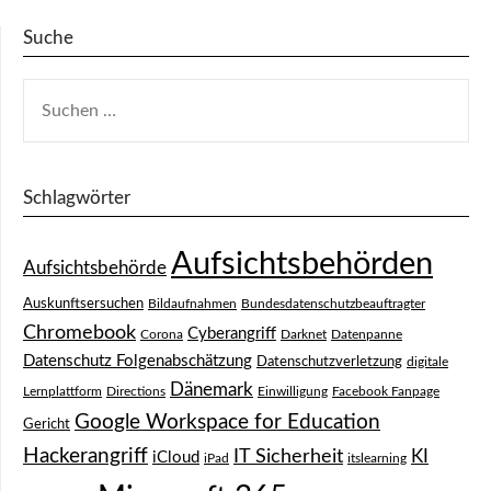
Suche
SUCHEN
NACH:
Schlagwörter
Aufsichtsbehörden
Aufsichtsbehörde
Auskunftsersuchen
Bildaufnahmen
Bundesdatenschutzbeauftragter
Chromebook
Cyberangriff
Corona
Darknet
Datenpanne
Datenschutz Folgenabschätzung
Datenschutzverletzung
digitale
Dänemark
Lernplattform
Directions
Einwilligung
Facebook Fanpage
Google Workspace for Education
Gericht
Hackerangriff
IT Sicherheit
KI
iCloud
iPad
itslearning