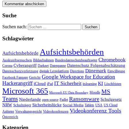
Suche
Suchen nach:
Schlagwörter
Aufsichtsbehörden
Aufsichtsbehörde
Chromebook
Auskunftsersuchen
Bildaufnahmen
Bundesdatenschutzbeauftragter
Cyberangriff
Datenschutz Folgenabschätzung
Corona
Darknet
Datenpanne
Dänemark
Datenschutzverletzung
digitale Lernplattform
Directions
Einwilligung
Google Workspace for Education
Gericht
Facebook Fanpage
Hackerangriff
IT Sicherheit
KI
iCloud
iPad
itslearning
Löschfristen
Microsoft 365
MS
Moodle
Microsoft EU Data Boundary
Teams
Ransomware
Niederlande
Schulgesetz
open source
Padlet
Sicherheitslücke
NRW
Schulträger
Social Media
Tablets
USA
US Cloud
Videokonferenz Tools
Videokonfenzen
Anbieter
Verwaltungsgericht
Österreich
Kategorien