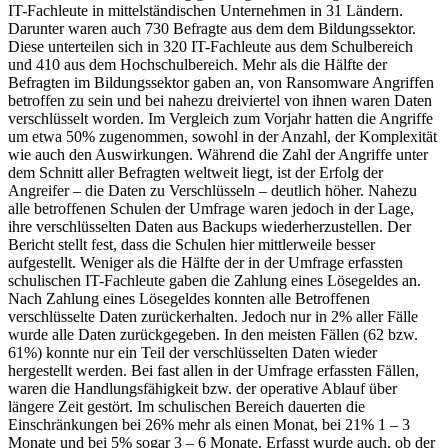
IT-Fachleute in mittelständischen Unternehmen in 31 Ländern.
Darunter waren auch 730 Befragte aus dem dem Bildungssektor.
Diese unterteilen sich in 320 IT-Fachleute aus dem Schulbereich
und 410 aus dem Hochschulbereich. Mehr als die Hälfte der
Befragten im Bildungssektor gaben an, von Ransomware Angriffen
betroffen zu sein und bei nahezu dreiviertel von ihnen waren Daten
verschlüsselt worden. Im Vergleich zum Vorjahr hatten die Angriffe
um etwa 50% zugenommen, sowohl in der Anzahl, der Komplexität
wie auch den Auswirkungen. Während die Zahl der Angriffe unter
dem Schnitt aller Befragten weltweit liegt, ist der Erfolg der
Angreifer – die Daten zu Verschlüsseln – deutlich höher. Nahezu
alle betroffenen Schulen der Umfrage waren jedoch in der Lage,
ihre verschlüsselten Daten aus Backups wiederherzustellen. Der
Bericht stellt fest, dass die Schulen hier mittlerweile besser
aufgestellt. Weniger als die Hälfte der in der Umfrage erfassten
schulischen IT-Fachleute gaben die Zahlung eines Lösegeldes an.
Nach Zahlung eines Lösegeldes konnten alle Betroffenen
verschlüsselte Daten zurückerhalten. Jedoch nur in 2% aller Fälle
wurde alle Daten zurückgegeben. In den meisten Fällen (62 bzw.
61%) konnte nur ein Teil der verschlüsselten Daten wieder
hergestellt werden. Bei fast allen in der Umfrage erfassten Fällen,
waren die Handlungsfähigkeit bzw. der operative Ablauf über
längere Zeit gestört. Im schulischen Bereich dauerten die
Einschränkungen bei 26% mehr als einen Monat, bei 21% 1 – 3
Monate und bei 5% sogar 3 – 6 Monate. Erfasst wurde auch, ob der