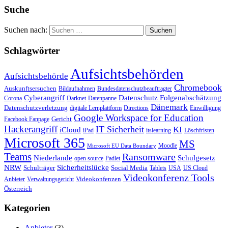
Suche
Suchen nach:
Schlagwörter
Aufsichtsbehörden
Aufsichtsbehörde
Chromebook
Auskunftsersuchen
Bildaufnahmen
Bundesdatenschutzbeauftragter
Cyberangriff
Datenschutz Folgenabschätzung
Corona
Darknet
Datenpanne
Dänemark
Datenschutzverletzung
digitale Lernplattform
Directions
Einwilligung
Google Workspace for Education
Gericht
Facebook Fanpage
Hackerangriff
IT Sicherheit
KI
iCloud
iPad
itslearning
Löschfristen
Microsoft 365
MS
Moodle
Microsoft EU Data Boundary
Teams
Ransomware
Niederlande
Schulgesetz
open source
Padlet
Sicherheitslücke
NRW
Schulträger
Social Media
Tablets
USA
US Cloud
Videokonferenz Tools
Videokonfenzen
Anbieter
Verwaltungsgericht
Österreich
Kategorien
Anbieter
(3)