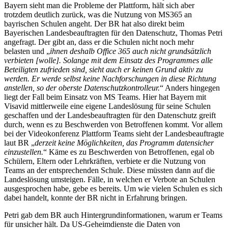
Bayern sieht man die Probleme der Plattform, hält sich aber
trotzdem deutlich zurück, was die Nutzung von MS365 an
bayrischen Schulen angeht. Der BR hat also direkt beim
Bayerischen Landesbeauftragten für den Datenschutz, Thomas Petri
angefragt. Der gibt an, dass er die Schulen nicht noch mehr
belasten und „
ihnen deshalb Office 365 auch nicht grundsätzlich
verbieten
[wolle]. Solange mit dem Einsatz des Programmes alle
Beteiligten zufrieden sind, sieht auch er keinen Grund aktiv zu
werden. Er werde selbst keine Nachforschungen in diese Richtung
anstellen, so der oberste Datenschutzkontrolleur.
“ Anders hingegen
liegt der Fall beim Einsatz von MS Teams. Hier hat Bayern mit
Visavid mittlerweile eine eigene Landeslösung für seine Schulen
geschaffen und der Landesbeauftragten für den Datenschutz greift
durch, wenn es zu Beschwerden von Betroffenen kommt. Vor allem
bei der Videokonferenz Plattform Teams sieht der Landesbeauftragte
laut BR „
derzeit keine Möglichkeiten, das Programm datensicher
einzustellen.
“ Käme es zu Beschwerden von Betroffenen, egal ob
Schülern, Eltern oder Lehrkräften, verbiete er die Nutzung von
Teams an der entsprechenden Schule. Diese müssten dann auf die
Landeslösung umsteigen. Fälle, in welchen er Verbote an Schulen
ausgesprochen habe, gebe es bereits. Um wie vielen Schulen es sich
dabei handelt, konnte der BR nicht in Erfahrung bringen.
Petri gab dem BR auch Hintergrundinformationen, warum er Teams
für unsicher hält. Da US-Geheimdienste die Daten von