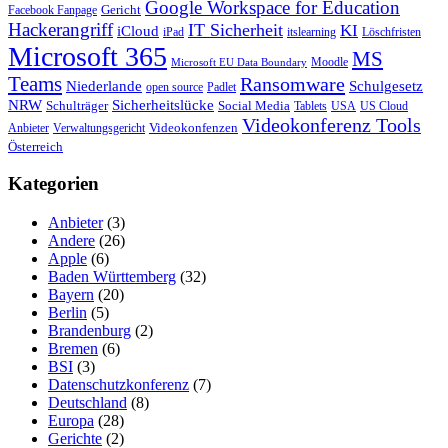
Google Workspace for Education
Gericht
Facebook Fanpage
Hackerangriff
IT Sicherheit
KI
iCloud
iPad
itslearning
Löschfristen
Microsoft 365
MS
Moodle
Microsoft EU Data Boundary
Teams
Ransomware
Niederlande
Schulgesetz
open source
Padlet
Sicherheitslücke
NRW
Schulträger
Social Media
Tablets
USA
US Cloud
Videokonferenz Tools
Videokonfenzen
Anbieter
Verwaltungsgericht
Österreich
Kategorien
Anbieter
(3)
Andere
(26)
Apple
(6)
Baden Württemberg
(32)
Bayern
(20)
Berlin
(5)
Brandenburg
(2)
Bremen
(6)
BSI
(3)
Datenschutzkonferenz
(7)
Deutschland
(8)
Europa
(28)
Gerichte
(2)