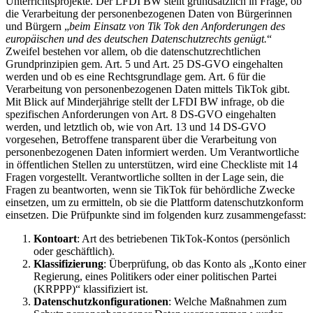
Unterrichtsprojekte. Der LFDI BW stellt grundsätzlich in Frage, ob
die Verarbeitung der personenbezogenen Daten von Bürgerinnen
und Bürgern „
beim Einsatz von Tik Tok den Anforderungen des
europäischen und des deutschen Datenschutzrechts genügt.
“
Zweifel bestehen vor allem, ob die datenschutzrechtlichen
Grundprinzipien gem. Art. 5 und Art. 25 DS-GVO eingehalten
werden und ob es eine Rechtsgrundlage gem. Art. 6 für die
Verarbeitung von personenbezogenen Daten mittels TikTok gibt.
Mit Blick auf Minderjährige stellt der LFDI BW infrage, ob die
spezifischen Anforderungen von Art. 8 DS-GVO eingehalten
werden, und letztlich ob, wie von Art. 13 und 14 DS-GVO
vorgesehen, Betroffene transparent über die Verarbeitung von
personenbezogenen Daten informiert werden. Um Verantwortliche
in öffentlichen Stellen zu unterstützen, wird eine Checkliste mit 14
Fragen vorgestellt. Verantwortliche sollten in der Lage sein, die
Fragen zu beantworten, wenn sie TikTok für behördliche Zwecke
einsetzen, um zu ermitteln, ob sie die Plattform datenschutzkonform
einsetzen. Die Prüfpunkte sind im folgenden kurz zusammengefasst:
Kontoart
: Art des betriebenen TikTok-Kontos (persönlich
oder geschäftlich).
Klassifizierung
: Überprüfung, ob das Konto als „Konto einer
Regierung, eines Politikers oder einer politischen Partei
(KRPPP)“ klassifiziert ist.
Datenschutzkonfigurationen
: Welche Maßnahmen zum