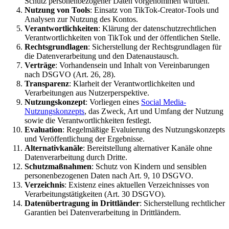
Schutz personenbezogener Daten vorgenommen wurden.
Nutzung von Tools
: Einsatz von TikTok-Creator-Tools und
Analysen zur Nutzung des Kontos.
Verantwortlichkeiten
: Klärung der datenschutzrechtlichen
Verantwortlichkeiten von TikTok und der öffentlichen Stelle.
Rechtsgrundlagen
: Sicherstellung der Rechtsgrundlagen für
die Datenverarbeitung und den Datenaustausch.
Verträge
: Vorhandensein und Inhalt von Vereinbarungen
nach DSGVO (Art. 26, 28).
Transparenz
: Klarheit der Verantwortlichkeiten und
Verarbeitungen aus Nutzerperspektive.
Nutzungskonzept
: Vorliegen eines
Social Media-
Nutzungskonzepts
, das Zweck, Art und Umfang der Nutzung
sowie die Verantwortlichkeiten festlegt.
Evaluation
: Regelmäßige Evaluierung des Nutzungskonzepts
und Veröffentlichung der Ergebnisse.
Alternativkanäle
: Bereitstellung alternativer Kanäle ohne
Datenverarbeitung durch Dritte.
Schutzmaßnahmen
: Schutz von Kindern und sensiblen
personenbezogenen Daten nach Art. 9, 10 DSGVO.
Verzeichnis
: Existenz eines aktuellen Verzeichnisses von
Verarbeitungstätigkeiten (Art. 30 DSGVO).
Datenübertragung in Drittländer
: Sicherstellung rechtlicher
Garantien bei Datenverarbeitung in Drittländern.