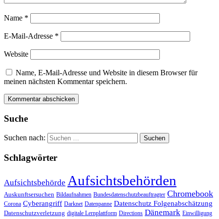
Name
*
E-Mail-Adresse
*
Website
Name, E-Mail-Adresse und Website in diesem Browser für
meinen nächsten Kommentar speichern.
Suche
Suchen nach:
Schlagwörter
Aufsichtsbehörden
Aufsichtsbehörde
Chromebook
Auskunftsersuchen
Bildaufnahmen
Bundesdatenschutzbeauftragter
Cyberangriff
Datenschutz Folgenabschätzung
Corona
Darknet
Datenpanne
Dänemark
Datenschutzverletzung
digitale Lernplattform
Directions
Einwilligung