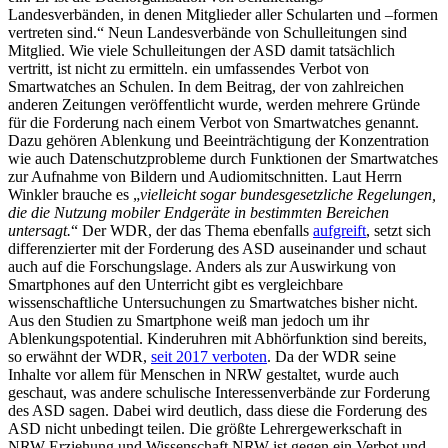
Landesverbänden, in denen Mitglieder aller Schularten und –formen
vertreten sind.“ Neun Landesverbände von Schulleitungen sind
Mitglied. Wie viele Schulleitungen der ASD damit tatsächlich
vertritt, ist nicht zu ermitteln.
ein umfassendes Verbot von
Smartwatches an Schulen. In dem Beitrag, der von zahlreichen
anderen Zeitungen veröffentlicht wurde, werden mehrere Gründe
für die Forderung nach einem Verbot von Smartwatches genannt.
Dazu gehören Ablenkung und Beeinträchtigung der Konzentration
wie auch Datenschutzprobleme durch Funktionen der Smartwatches
zur Aufnahme von Bildern und Audiomitschnitten. Laut Herrn
Winkler brauche es „
vielleicht sogar bundesgesetzliche Regelungen,
die die Nutzung mobiler Endgeräte in bestimmten Bereichen
untersagt.
“ Der WDR, der das Thema ebenfalls
aufgreift
, setzt sich
differenzierter mit der Forderung des ASD auseinander und schaut
auch auf die Forschungslage. Anders als zur Auswirkung von
Smartphones auf den Unterricht gibt es vergleichbare
wissenschaftliche Untersuchungen zu Smartwatches bisher nicht.
Aus den Studien zu Smartphone weiß man jedoch um ihr
Ablenkungspotential. Kinderuhren mit Abhörfunktion sind bereits,
so erwähnt der WDR,
seit 2017 verboten
. Da der WDR seine
Inhalte vor allem für Menschen in NRW gestaltet, wurde auch
geschaut, was andere schulische Interessenverbände zur Forderung
des ASD sagen. Dabei wird deutlich, dass diese die Forderung des
ASD nicht unbedingt teilen. Die größte Lehrergewerkschaft in
NRW Erziehung und Wissenschaft NRW ist gegen ein Verbot und