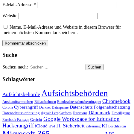
E-Mail-Adresse
*
Website
Name, E-Mail-Adresse und Website in diesem Browser für
meinen nächsten Kommentar speichern.
Suche
Suchen nach:
Schlagwörter
Aufsichtsbehörden
Aufsichtsbehörde
Chromebook
Auskunftsersuchen
Bildaufnahmen
Bundesdatenschutzbeauftragter
Cyberangriff
Datenschutz Folgenabschätzung
Corona
Darknet
Datenpanne
Dänemark
Datenschutzverletzung
digitale Lernplattform
Directions
Einwilligung
Google Workspace for Education
Gericht
Facebook Fanpage
Hackerangriff
IT Sicherheit
KI
iCloud
iPad
itslearning
Löschfristen
Microsoft 365