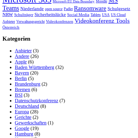
MS
Moodle
Microsoft EU Data Boundary
Teams
Ransomware
Niederlande
Schulgesetz
open source
Padlet
Sicherheitslücke
NRW
Schulträger
Social Media
Tablets
USA
US Cloud
Videokonferenz Tools
Videokonfenzen
Anbieter
Verwaltungsgericht
Österreich
Kategorien
Anbieter
(3)
Andere
(26)
Apple
(6)
Baden Württemberg
(32)
Bayern
(20)
Berlin
(5)
Brandenburg
(2)
Bremen
(6)
BSI
(3)
Datenschutzkonferenz
(7)
Deutschland
(8)
Europa
(28)
Gerichte
(2)
Gewerkschaften
(1)
Google
(19)
Hamburg
(8)