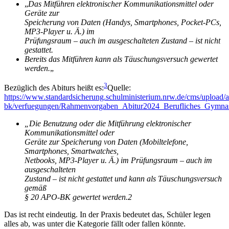
„
Das Mitführen elektronischer Kommunikationsmittel oder
Geräte zur
Speicherung von Daten (Handys, Smartphones, Pocket-PCs,
MP3-Player u. Ä.) im
Prüfungsraum – auch im ausgeschalteten Zustand – ist nicht
gestattet.
Bereits das Mitführen kann als Täuschungsversuch gewertet
werden.
„
3
Bezüglich des Abiturs heißt es:
Quelle:
https://www.standardsicherung.schulministerium.nrw.de/cms/upload/a
bk/verfuegungen/Rahmenvorgaben_Abitur2024_Berufliches_Gymna
„Die Benutzung oder die Mitführung elektronischer
Kommunikationsmittel oder
Geräte zur Speicherung von Daten (Mobiltelefone,
Smartphones, Smartwatches,
Netbooks, MP3-Player u. Ä.) im Prüfungsraum – auch im
ausgeschalteten
Zustand – ist nicht gestattet und kann als Täuschungsversuch
gemäß
§ 20 APO-BK gewertet werden.2
Das ist recht eindeutig. In der Praxis bedeutet das, Schüler legen
alles ab, was unter die Kategorie fällt oder fallen könnte.