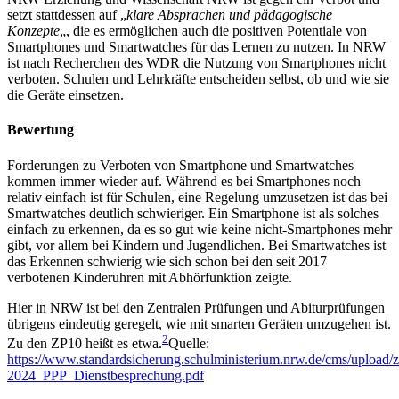
setzt stattdessen auf „
klare Absprachen und pädagogische
Konzepte
„, die es ermöglichen auch die positiven Potentiale von
Smartphones und Smartwatches für das Lernen zu nutzen. In NRW
ist nach Recherchen des WDR die Nutzung von Smartphones nicht
verboten. Schulen und Lehrkräfte entscheiden selbst, ob und wie sie
die Geräte einsetzen.
Bewertung
Forderungen zu Verboten von Smartphone und Smartwatches
kommen immer wieder auf. Während es bei Smartphones noch
relativ einfach ist für Schulen, eine Regelung umzusetzen ist das bei
Smartwatches deutlich schwieriger. Ein Smartphone ist als solches
einfach zu erkennen, da es so gut wie keine nicht-Smartphones mehr
gibt, vor allem bei Kindern und Jugendlichen. Bei Smartwatches ist
das Erkennen schwierig wie sich schon bei den seit 2017
verbotenen Kinderuhren mit Abhörfunktion zeigte.
Hier in NRW ist bei den Zentralen Prüfungen und Abiturprüfungen
übrigens eindeutig geregelt, wie mit smarten Geräten umzugehen ist.
2
Zu den ZP10 heißt es etwa.
Quelle:
https://www.standardsicherung.schulministerium.nrw.de/cms/upload/
2024_PPP_Dienstbesprechung.pdf