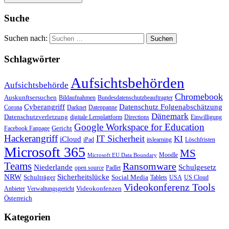
Suche
Suchen nach:
Schlagwörter
Aufsichtsbehörden
Aufsichtsbehörde
Chromebook
Auskunftsersuchen
Bildaufnahmen
Bundesdatenschutzbeauftragter
Cyberangriff
Datenschutz Folgenabschätzung
Corona
Darknet
Datenpanne
Dänemark
Datenschutzverletzung
digitale Lernplattform
Directions
Einwilligung
Google Workspace for Education
Gericht
Facebook Fanpage
Hackerangriff
IT Sicherheit
KI
iCloud
iPad
itslearning
Löschfristen
Microsoft 365
MS
Moodle
Microsoft EU Data Boundary
Teams
Ransomware
Niederlande
Schulgesetz
open source
Padlet
Sicherheitslücke
NRW
Schulträger
Social Media
Tablets
USA
US Cloud
Videokonferenz Tools
Videokonfenzen
Anbieter
Verwaltungsgericht
Österreich
Kategorien