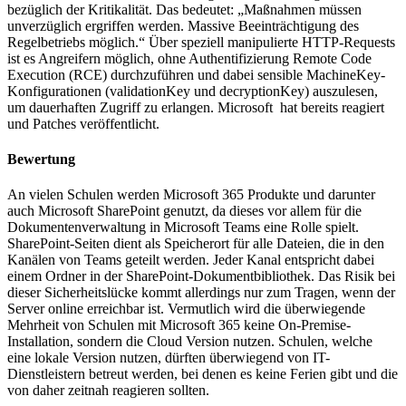
bezüglich der Kritikalität. Das bedeutet: „Maßnahmen müssen
unverzüglich ergriffen werden. Massive Beeinträchtigung des
Regelbetriebs möglich.“ Über speziell manipulierte HTTP-Requests
ist es Angreifern möglich, ohne Authentifizierung Remote Code
Execution (RCE) durchzuführen und dabei sensible MachineKey-
Konfigurationen (validationKey und decryptionKey) auszulesen,
um dauerhaften Zugriff zu erlangen. Microsoft hat bereits reagiert
und Patches veröffentlicht.
Bewertung
An vielen Schulen werden Microsoft 365 Produkte und darunter
auch Microsoft SharePoint genutzt, da dieses vor allem für die
Dokumentenverwaltung in Microsoft Teams eine Rolle spielt.
SharePoint-Seiten dient als Speicherort für alle Dateien, die in den
Kanälen von Teams geteilt werden. Jeder Kanal entspricht dabei
einem Ordner in der SharePoint-Dokumentbibliothek. Das Risik bei
dieser Sicherheitslücke kommt allerdings nur zum Tragen, wenn der
Server online erreichbar ist. Vermutlich wird die überwiegende
Mehrheit von Schulen mit Microsoft 365 keine On-Premise-
Installation, sondern die Cloud Version nutzen. Schulen, welche
eine lokale Version nutzen, dürften überwiegend von IT-
Dienstleistern betreut werden, bei denen es keine Ferien gibt und die
von daher zeitnah reagieren sollten.