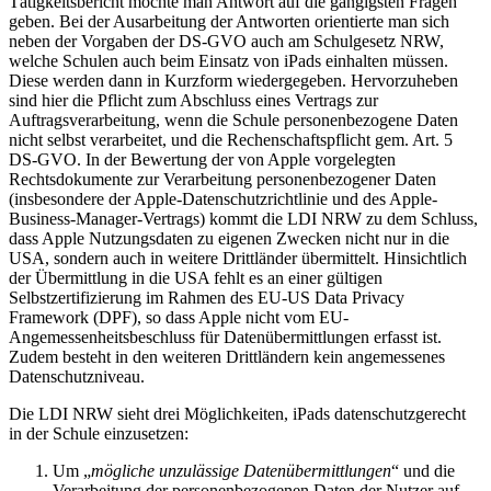
Tätigkeitsbericht möchte man Antwort auf die gängigsten Fragen
geben. Bei der Ausarbeitung der Antworten orientierte man sich
neben der Vorgaben der DS-GVO auch am Schulgesetz NRW,
welche Schulen auch beim Einsatz von iPads einhalten müssen.
Diese werden dann in Kurzform wiedergegeben. Hervorzuheben
sind hier die Pflicht zum Abschluss eines Vertrags zur
Auftragsverarbeitung, wenn die Schule personenbezogene Daten
nicht selbst verarbeitet, und die Rechenschaftspflicht gem. Art. 5
DS-GVO. In der Bewertung der von Apple vorgelegten
Rechtsdokumente zur Verarbeitung personenbezogener Daten
(insbesondere der Apple-Datenschutzrichtlinie und des Apple-
Business-Manager-Vertrags) kommt die LDI NRW zu dem Schluss,
dass Apple Nutzungsdaten zu eigenen Zwecken nicht nur in die
USA, sondern auch in weitere Drittländer übermittelt. Hinsichtlich
der Übermittlung in die USA fehlt es an einer gültigen
Selbstzertifizierung im Rahmen des EU-US Data Privacy
Framework (DPF), so dass Apple nicht vom EU-
Angemessenheitsbeschluss für Datenübermittlungen erfasst ist.
Zudem besteht in den weiteren Drittländern kein angemessenes
Datenschutzniveau.
Die LDI NRW sieht drei Möglichkeiten, iPads datenschutzgerecht
in der Schule einzusetzen:
Um „
mögliche unzulässige Datenübermittlungen
“ und die
Verarbeitung der personenbezogenen Daten der Nutzer auf