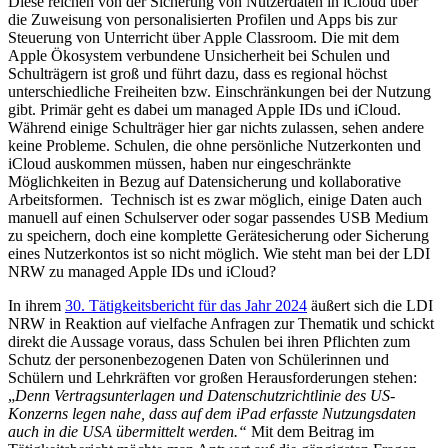
Diese reichen von der Sicherung von Nutzerdaten in iCloud über
die Zuweisung von personalisierten Profilen und Apps bis zur
Steuerung von Unterricht über Apple Classroom. Die mit dem
Apple Ökosystem verbundene Unsicherheit bei Schulen und
Schulträgern ist groß und führt dazu, dass es regional höchst
unterschiedliche Freiheiten bzw. Einschränkungen bei der Nutzung
gibt. Primär geht es dabei um managed Apple IDs und iCloud.
Während einige Schulträger hier gar nichts zulassen, sehen andere
keine Probleme. Schulen, die ohne persönliche Nutzerkonten und
iCloud auskommen müssen, haben nur eingeschränkte
Möglichkeiten in Bezug auf Datensicherung und kollaborative
Arbeitsformen. Technisch ist es zwar möglich, einige Daten auch
manuell auf einen Schulserver oder sogar passendes USB Medium
zu speichern, doch eine komplette Gerätesicherung oder Sicherung
eines Nutzerkontos ist so nicht möglich. Wie steht man bei der LDI
NRW zu managed Apple IDs und iCloud?
In ihrem
30. Tätigkeitsbericht für das Jahr 2024
äußert sich die LDI
NRW in Reaktion auf vielfache Anfragen zur Thematik und schickt
direkt die Aussage voraus, dass Schulen bei ihren Pflichten zum
Schutz der personenbezogenen Daten von Schülerinnen und
Schülern und Lehrkräften vor großen Herausforderungen stehen:
„
Denn Vertragsunterlagen und Datenschutzrichtlinie des US-
Konzerns legen nahe, dass auf dem iPad erfasste Nutzungsdaten
auch in die USA übermittelt werden.“
Mit dem Beitrag im