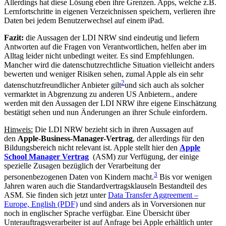
Allerdings hat diese Lösung eben ihre Grenzen. Apps, welche z.B.
Lernfortschritte in eigenen Verzeichnissen speichern, verlieren ihre
Daten bei jedem Benutzerwechsel auf einem iPad.
Fazit:
die Aussagen der LDI NRW sind eindeutig und liefern
Antworten auf die Fragen von Verantwortlichen, helfen aber im
Alltag leider nicht unbedingt weiter. Es sind Empfehlungen.
Mancher wird die datenschutzrechtliche Situation vielleicht anders
bewerten und weniger Risiken sehen, zumal Apple als ein sehr
2
datenschutzfreundlicher Anbieter gilt
und sich auch als solcher
vermarktet in Abgrenzung zu anderen US Anbietern.
, andere
werden mit den Aussagen der LDI NRW ihre eigene Einschätzung
bestätigt sehen und nun Änderungen an ihrer Schule einfordern.
Hinweis:
Die LDI NRW bezieht sich in ihren Aussagen auf
den
Apple-Business-Manager-Vertrag
, der allerdings für den
Bildungsbereich nicht relevant ist. Apple stellt hier den
Apple
School Manager Vertrag
(ASM) zur Verfügung, der einige
spezielle Zusagen bezüglich der Verarbeitung der
3
personenbezogenen Daten von Kindern macht.
Bis vor wenigen
Jahren waren auch die Standardvertragsklauseln Bestandteil des
ASM. Sie finden sich jetzt unter
Data Transfer Aggreement –
Europe, English (PDF)
und sind anders als in Vorversionen nur
noch in englischer Sprache verfügbar. Eine Übersicht über
Unterauftragsverarbeiter ist auf Anfrage bei Apple erhältlich unter