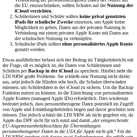
die EU einzuschränken, sollten Schulen auf die
Nutzung der
iCloud verzichten
.
Schülerinnen und Schüler sollten
keine privat genutzten
iPads für schulische Zwecke
einsetzen, um Apple keine
Möglichkeit zu geben, Daten aus der privaten Nutzung in
Verbindung mit einem privaten Apple Konto mit Daten aus
der schulischen Nutzung zu verknüpfen.
Schulische iPads sollten
ohne personalisiertes Apple Konto
genutzt werden.
Etwas ausführlicher befasst sich der Beitrag im Tätigkeitsbericht mit
der Frage, ob es möglich ist, die Daten von Schülerinnen und
Schülern per
Backup in der iCloud
zu speichern. Hierbei sieht die
LDI NRW große Probleme. Sie schließt eine Nutzung nicht direkt
aus, setzt jedoch die Hürden sehr hoch, die Schulen überwinden
müssten, um Schülerdaten in der iCloud zu sichern. Um die Backup
Funktion nutzen zu können, ist die Einrichtung von personalisierten
Apple Konten (managed Apple IDs) erforderlich. Dies wiederum
bedeutet jedoch, dass personenbezogene Daten potentiell im Zugriff
von Apple und Ermittlungsbehörden liegen und davor geschützt sein
müssen. Das jedoch schätzt die LDI NRW als nicht gegeben ein, da
Apple das DPF nicht für sich nutzt und damit „
der entsprechende
EU-Angemessenheitsbeschluss für Übermittlungen
personenbezogener Daten in die USA für Apple nicht gilt.
“ Für die
LDI NRW ergeben sich daraus zwei Anforderungen, die erfüllt sein