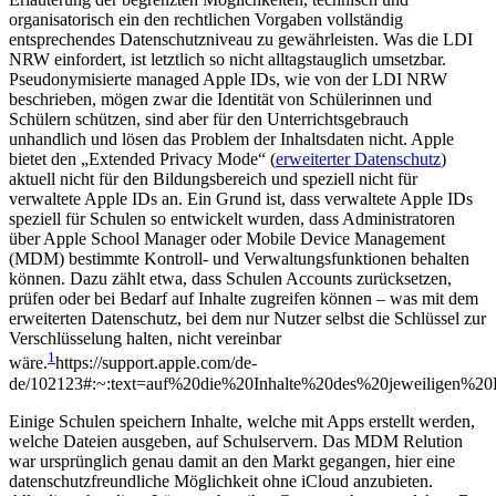
organisatorisch ein den rechtlichen Vorgaben vollständig
entsprechendes Datenschutzniveau zu gewährleisten. Was die LDI
NRW einfordert, ist letztlich so nicht alltagstauglich umsetzbar.
Pseudonymisierte managed Apple IDs, wie von der LDI NRW
beschrieben, mögen zwar die Identität von Schülerinnen und
Schülern schützen, sind aber für den Unterrichtsgebrauch
unhandlich und lösen das Problem der Inhaltsdaten nicht. Apple
bietet den „Extended Privacy Mode“ (
erweiterter Datenschutz
)
aktuell nicht für den Bildungsbereich und speziell nicht für
verwaltete Apple IDs an. Ein Grund ist, dass verwaltete Apple IDs
speziell für Schulen so entwickelt wurden, dass Administratoren
über Apple School Manager oder Mobile Device Management
(MDM) bestimmte Kontroll- und Verwaltungsfunktionen behalten
können. Dazu zählt etwa, dass Schulen Accounts zurücksetzen,
prüfen oder bei Bedarf auf Inhalte zugreifen können – was mit dem
erweiterten Datenschutz, bei dem nur Nutzer selbst die Schlüssel zur
Verschlüsselung halten, nicht vereinbar
1
wäre.
https://support.apple.com/de-
de/102123#:~:text=auf%20die%20Inhalte%20des%20jeweiligen%20
Einige Schulen speichern Inhalte, welche mit Apps erstellt werden,
welche Dateien ausgeben, auf Schulservern. Das MDM Relution
war ursprünglich genau damit an den Markt gegangen, hier eine
datenschutzfreundliche Möglichkeit ohne iCloud anzubieten.