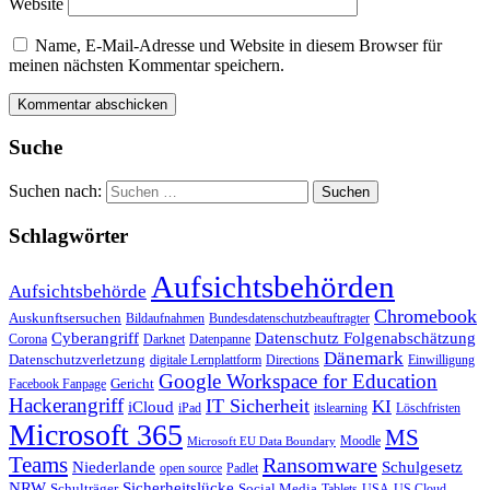
Website
Name, E-Mail-Adresse und Website in diesem Browser für
meinen nächsten Kommentar speichern.
Suche
Suchen nach:
Schlagwörter
Aufsichtsbehörden
Aufsichtsbehörde
Chromebook
Auskunftsersuchen
Bildaufnahmen
Bundesdatenschutzbeauftragter
Cyberangriff
Datenschutz Folgenabschätzung
Corona
Darknet
Datenpanne
Dänemark
Datenschutzverletzung
digitale Lernplattform
Directions
Einwilligung
Google Workspace for Education
Gericht
Facebook Fanpage
Hackerangriff
IT Sicherheit
KI
iCloud
iPad
itslearning
Löschfristen
Microsoft 365
MS
Moodle
Microsoft EU Data Boundary
Teams
Ransomware
Niederlande
Schulgesetz
open source
Padlet
Sicherheitslücke
NRW
Schulträger
Social Media
Tablets
USA
US Cloud