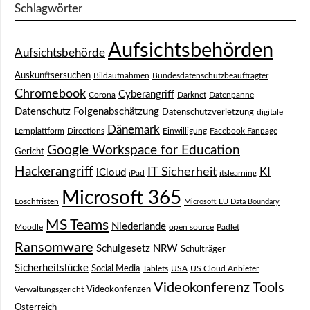
Schlagwörter
Aufsichtsbehörden
Aufsichtsbehörde
Auskunftsersuchen
Bildaufnahmen
Bundesdatenschutzbeauftragter
Chromebook
Cyberangriff
Corona
Darknet
Datenpanne
Datenschutz Folgenabschätzung
Datenschutzverletzung
digitale
Dänemark
Lernplattform
Directions
Einwilligung
Facebook Fanpage
Google Workspace for Education
Gericht
Hackerangriff
IT Sicherheit
KI
iCloud
iPad
itslearning
Microsoft 365
Löschfristen
Microsoft EU Data Boundary
MS Teams
Niederlande
Moodle
open source
Padlet
Ransomware
Schulgesetz NRW
Schulträger
Sicherheitslücke
Social Media
Tablets
USA
US Cloud Anbieter
Videokonferenz Tools
Videokonfenzen
Verwaltungsgericht
Österreich