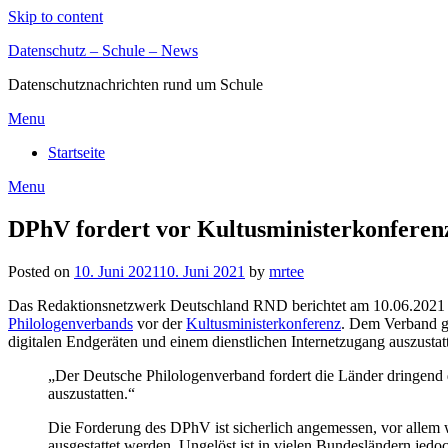
Skip to content
Datenschutz – Schule – News
Datenschutznachrichten rund um Schule
Menu
Startseite
Menu
DPhV fordert vor Kultusministerkonferenz
Posted on
10. Juni 2021
10. Juni 2021
by
mrtee
Das Redaktionsnetzwerk Deutschland RND berichtet am 10.06.2021 
Philologenverbands
vor der
Kultusministerkonferenz
. Dem Verband ge
digitalen Endgeräten und einem dienstlichen Internetzugang auszustat
„Der Deutsche Philologen­verband fordert die Länder dringend 
auszustatten.“
Die Forderung des DPhV ist sicherlich angemessen, vor allem 
ausgestattet werden. Ungelöst ist in vielen Bundesländern je