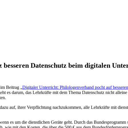
 besseren Datenschutz beim digitalen Unter
im Beitrag „
Digitaler Unterricht: Philologenverband pocht auf bessere
ht es darum, das Lehrkräfte mit dem Thema Datenschutz nicht alleine 
ten.
dazu auf, ihrer Verpflichtung nachzukommen, alle Lehrkräfte mit diens
wenn es um die dienstlichen Geräte geht. Durch das Bundesprogramm so
doch, wie mit den Kosten, die über die 500 € aus dem Bundesförderpro