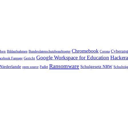
Chromebook
Cyberangr
chen
Bildaufnahmen
Bundesdatenschutzbeauftragter
Corona
Google Workspace for Education
Hackera
Gericht
acebook Fanpage
Ransomware
Niederlande
Schulgesetz NRW
Schulträg
open source
Padlet