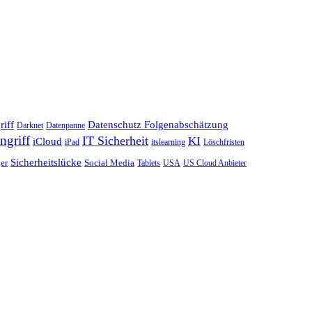
iff
Datenschutz Folgenabschätzung
Darknet
Datenpanne
ngriff
IT Sicherheit
KI
iCloud
iPad
itslearning
Löschfristen
Sicherheitslücke
er
Social Media
Tablets
USA
US Cloud Anbieter