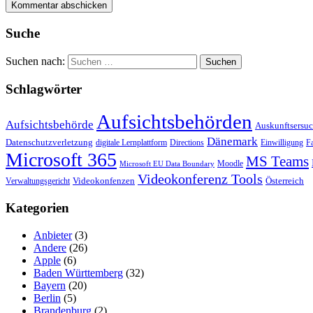
Suche
Suchen nach:
Schlagwörter
Aufsichtsbehörden
Aufsichtsbehörde
Auskunftsersu
Dänemark
Datenschutzverletzung
digitale Lernplattform
Directions
Einwilligung
F
Microsoft 365
MS Teams
Moodle
Microsoft EU Data Boundary
Videokonferenz Tools
Videokonfenzen
Österreich
Verwaltungsgericht
Kategorien
Anbieter
(3)
Andere
(26)
Apple
(6)
Baden Württemberg
(32)
Bayern
(20)
Berlin
(5)
Brandenburg
(2)