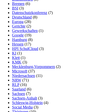
Bremen
(6)
BSI
(3)
Datenschutzkonferenz
(7)
Deutschland
(8)
Europa
(28)
Gerichte
(2)
Gewerkschaften
(1)
Google
(19)
Hamburg
(8)
Hessen
(17)
HPI SchulCloud
(3)
KI
(1)
Klett
(1)
KMK
(3)
Mecklenburg-Vorpommern
(2)
Microsoft
(37)
Niedersachsen
(11)
NRW
(71)
RLP
(16)
Saarland
(6)
Sachsen
(7)
Sachsen-Anhalt
(3)
Schleswig-Holstein
(4)
Social Media
(3)
Thüringen
(10)