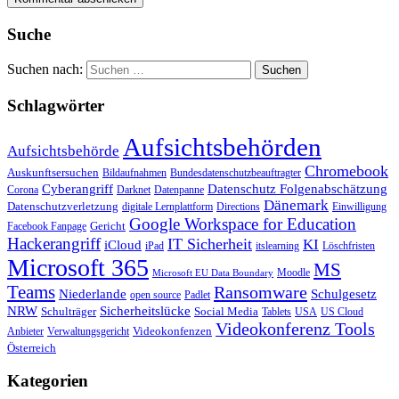
Suche
Suchen nach:
Schlagwörter
Aufsichtsbehörden
Aufsichtsbehörde
Chromebook
Auskunftsersuchen
Bildaufnahmen
Bundesdatenschutzbeauftragter
Cyberangriff
Datenschutz Folgenabschätzung
Corona
Darknet
Datenpanne
Dänemark
Datenschutzverletzung
digitale Lernplattform
Directions
Einwilligung
Google Workspace for Education
Gericht
Facebook Fanpage
Hackerangriff
IT Sicherheit
KI
iCloud
iPad
itslearning
Löschfristen
Microsoft 365
MS
Moodle
Microsoft EU Data Boundary
Teams
Ransomware
Niederlande
Schulgesetz
open source
Padlet
Sicherheitslücke
NRW
Schulträger
Social Media
Tablets
USA
US Cloud
Videokonferenz Tools
Videokonfenzen
Anbieter
Verwaltungsgericht
Österreich
Kategorien