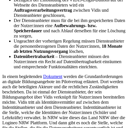
Webseite des Diensteanbieters wird ein
Auftragsverarbeitungsvertrag
zwischen Vidis und
Diensteanbieter geschlossen,
Der Diensteanbieter muss für die bei ihm gespeicherten Daten
der Nutzer:innen eine
Aufbewahrungs- bzw.
Speicherdauer
und nach Ablauf derselben für eine Löschung
zu sorgen,
Ungeachtet der vorherigen Regelung müssen Diensteanbieter
die personenbezogenen Daten der Nutzer:innen,
18 Monate
ab letzten Nutzungsvorgang
löschen,
Datenübertrabarkeit
– Diensteanbieter müssen den
Nutzer:innen ein Recht auf Datenübertragbarkeit einräumen
und entsprechende Funktionalitäten einrichten.
In einem begleitenden
Dokument
werden die Grundanforderungen
an digitale Bildungsangebote im Pilotvertrag erläutert. Dort werden
auch die beteiligten Akteure und die rechtlichen Zuständigkeiten
beschrieben. Da ist einmal der Diensteanbieter, der sein
Bildungsangebot über Vidis verknüpft für Nutzer:innen bereitstellen
möchte. Vidis tritt als Identitätsvermittler auf zwischen dem
Indentitätsanbieter und dem Diensteanbieter. Indentitätsanbieter ist
die Stelle, welche die Identitäten der Nutzer:innen (Schüler und
Lehrkräfte) verwaltet. In NRW wäre dieses das Land NRW über die
Logineo NRW Plattform. Und dann gibt es noch die Stelle, welche
für die Stellen, die für die Datenverarbeitung verantwortlich ist und