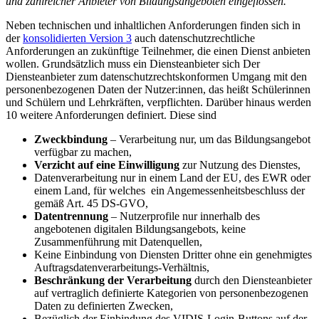
und zahlreicher Anbieter von Bildungsangeboten eingeflossen.
“
Neben technischen und inhaltlichen Anforderungen finden sich in
der
konsolidierten Version 3
auch datenschutzrechtliche
Anforderungen an zukünftige Teilnehmer, die einen Dienst anbieten
wollen. Grundsätzlich muss ein Diensteanbieter sich Der
Diensteanbieter zum datenschutzrechtskonformen Umgang mit den
personenbezogenen Daten der Nutzer:innen, das heißt Schülerinnen
und Schülern und Lehrkräften, verpflichten. Darüber hinaus werden
10 weitere Anforderungen definiert. Diese sind
Zweckbindung
– Verarbeitung nur, um das Bildungsangebot
verfügbar zu machen,
Verzicht auf eine Einwilligung
zur Nutzung des Dienstes,
Datenverarbeitung nur in einem Land der EU, des EWR oder
einem Land, für welches ein Angemessenheitsbeschluss der
gemäß Art. 45 DS-GVO,
Datentrennung
– Nutzerprofile nur innerhalb des
angebotenen digitalen Bildungsangebots, keine
Zusammenführung mit Datenquellen,
Keine Einbindung von Diensten Dritter ohne ein genehmigtes
Auftragsdatenverarbeitungs-Verhältnis,
Beschränkung der Verarbeitung
durch den Diensteanbieter
auf vertraglich definierte Kategorien von personenbezogenen
Daten zu definierten Zwecken,
Bezüglich der Einbindung des VIDIS-Login-Buttons auf der