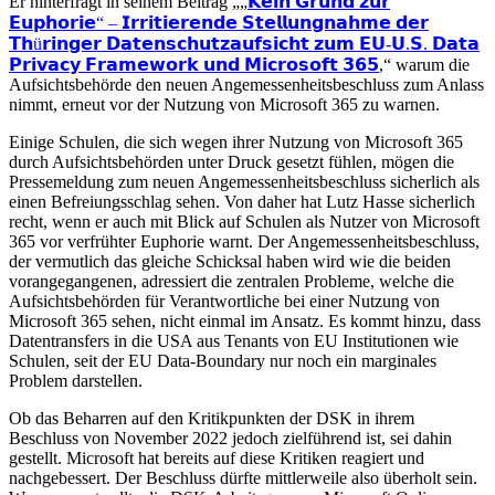
Er hinterfragt in seinem Beitrag „„
𝗞𝗲𝗶𝗻 𝗚𝗿𝘂𝗻𝗱 𝘇𝘂𝗿
𝗘𝘂𝗽𝗵𝗼𝗿𝗶𝗲“ – 𝗜𝗿𝗿𝗶𝘁𝗶𝗲𝗿𝗲𝗻𝗱𝗲 𝗦𝘁𝗲𝗹𝗹𝘂𝗻𝗴𝗻𝗮𝗵𝗺𝗲 𝗱𝗲𝗿
𝗧𝗵ü𝗿𝗶𝗻𝗴𝗲𝗿 𝗗𝗮𝘁𝗲𝗻𝘀𝗰𝗵𝘂𝘁𝘇𝗮𝘂𝗳𝘀𝗶𝗰𝗵𝘁 𝘇𝘂𝗺 𝗘𝗨-𝗨.𝗦. 𝗗𝗮𝘁𝗮
𝗣𝗿𝗶𝘃𝗮𝗰𝘆 𝗙𝗿𝗮𝗺𝗲𝘄𝗼𝗿𝗸 𝘂𝗻𝗱 𝗠𝗶𝗰𝗿𝗼𝘀𝗼𝗳𝘁 𝟯𝟲𝟱
,“ warum die
Aufsichtsbehörde den neuen Angemessenheitsbeschluss zum Anlass
nimmt, erneut vor der Nutzung von Microsoft 365 zu warnen.
Einige Schulen, die sich wegen ihrer Nutzung von Microsoft 365
durch Aufsichtsbehörden unter Druck gesetzt fühlen, mögen die
Pressemeldung zum neuen Angemessenheitsbeschluss sicherlich als
einen Befreiungsschlag sehen. Von daher hat Lutz Hasse sicherlich
recht, wenn er auch mit Blick auf Schulen als Nutzer von Microsoft
365 vor verfrühter Euphorie warnt. Der Angemessenheitsbeschluss,
der vermutlich das gleiche Schicksal haben wird wie die beiden
vorangegangenen, adressiert die zentralen Probleme, welche die
Aufsichtsbehörden für Verantwortliche bei einer Nutzung von
Microsoft 365 sehen, nicht einmal im Ansatz. Es kommt hinzu, dass
Datentransfers in die USA aus Tenants von EU Institutionen wie
Schulen, seit der EU Data-Boundary nur noch ein marginales
Problem darstellen.
Ob das Beharren auf den Kritikpunkten der DSK in ihrem
Beschluss von November 2022 jedoch zielführend ist, sei dahin
gestellt. Microsoft hat bereits auf diese Kritiken reagiert und
nachgebessert. Der Beschluss dürfte mittlerweile also überholt sein.