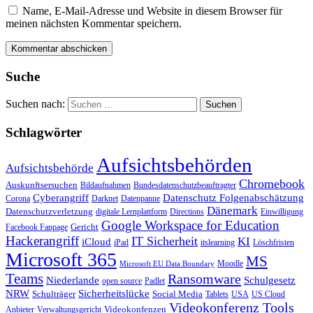
Name, E-Mail-Adresse und Website in diesem Browser für
meinen nächsten Kommentar speichern.
Suche
Suchen nach:
Schlagwörter
Aufsichtsbehörden
Aufsichtsbehörde
Chromebook
Auskunftsersuchen
Bildaufnahmen
Bundesdatenschutzbeauftragter
Cyberangriff
Datenschutz Folgenabschätzung
Corona
Darknet
Datenpanne
Dänemark
Datenschutzverletzung
digitale Lernplattform
Directions
Einwilligung
Google Workspace for Education
Gericht
Facebook Fanpage
Hackerangriff
IT Sicherheit
KI
iCloud
iPad
itslearning
Löschfristen
Microsoft 365
MS
Moodle
Microsoft EU Data Boundary
Teams
Ransomware
Niederlande
Schulgesetz
open source
Padlet
Sicherheitslücke
NRW
Schulträger
Social Media
Tablets
USA
US Cloud
Videokonferenz Tools
Videokonfenzen
Anbieter
Verwaltungsgericht