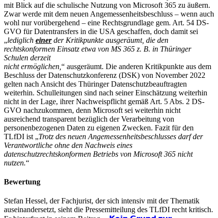
mit Blick auf die schulische Nutzung von Microsoft 365 zu äußern.
Zwar werde mit dem neuen Angemessenheitsbeschluss – wenn auch
wohl nur vorübergehend – eine Rechtsgrundlage gem. Art. 54 DS-
GVO für Datentransfers in die USA geschaffen, doch damit sei
„
lediglich
einer
der Kritikpunkte ausgeräumt, die den
rechtskonformen Einsatz etwa von MS 365 z. B. in Thüringer
Schulen derzeit
nicht ermöglichen,
“ ausgeräumt. Die anderen Kritikpunkte aus dem
Beschluss der Datenschutzkonferenz (DSK) von November 2022
gelten nach Ansicht des Thüringer Datenschutzbeauftragten
weiterhin. Schulleitungen sind nach seiner Einschätzung weiterhin
nicht in der Lage, ihrer Nachweispflicht gemäß Art. 5 Abs. 2 DS-
GVO nachzukommen, denn Microsoft sei weiterhin nicht
ausreichend transparent bezüglich der Verarbeitung von
personenbezogenen Daten zu eigenen Zwecken. Fazit für den
TLfDI ist „
Trotz des neuen Angemessenheitsbeschlusses darf der
Verantwortliche ohne den Nachweis eines
datenschutzrechtskonformen Betriebs von Microsoft 365 nicht
nutzen.
“
Bewertung
Stefan Hessel, der Fachjurist, der sich intensiv mit der Thematik
auseinandersetzt, sieht die Pressemitteilung des TLfDI recht kritisch.