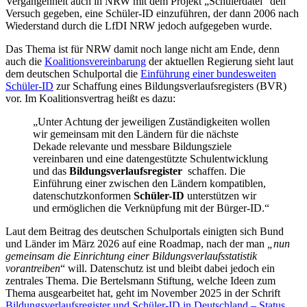
Vergangenheit auch in NRW mit dem Projekt „Schülerdatei“ den
Versuch gegeben, eine Schüler-ID einzuführen, der dann 2006 nach
Wiederstand durch die LfDI NRW jedoch aufgegeben wurde.
Das Thema ist für NRW damit noch lange nicht am Ende, denn
auch die
Koalitionsvereinbarung
der aktuellen Regierung sieht laut
dem deutschen Schulportal die
Einführung einer bundesweiten
Schüler-ID
zur Schaffung eines Bildungsverlaufsregisters (BVR)
vor. Im Koalitionsvertrag heißt es dazu:
„Unter Achtung der jeweiligen Zuständigkeiten wollen
wir gemeinsam mit den Ländern für die nächste
Dekade relevante und messbare Bildungsziele
vereinbaren und eine datengestützte Schulentwicklung
und das
Bildungsverlaufsregister
schaffen. Die
Einführung einer zwischen den Ländern kompatiblen,
datenschutzkonformen
Schüler-ID
unterstützen wir
und ermöglichen die Verknüpfung mit der Bürger-ID.“
Laut dem Beitrag des deutschen Schulportals einigten sich Bund
und Länder im März 2026 auf eine Roadmap, nach der man
„nun
gemeinsam die Einrichtung einer Bildungsverlaufsstatistik
vorantreiben
“ will. Datenschutz ist und bleibt dabei jedoch ein
zentrales Thema. Die Bertelsmann Stiftung, welche Ideen zum
Thema ausgearbeitet hat, geht im November 2025 in der Schrift
Bildungsverlaufsregister und Schüler-ID in Deutschland – Status