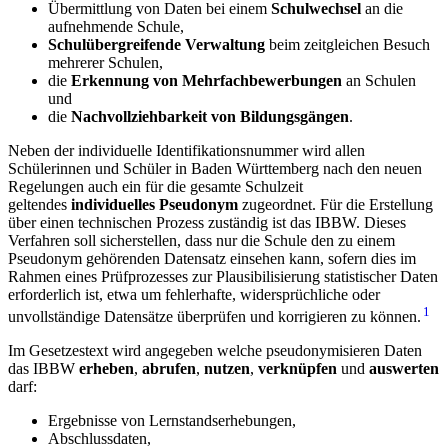
Übermittlung von Daten bei einem
Schulwechsel
an die
aufnehmende Schule,
Schulübergreifende Verwaltung
beim zeitgleichen Besuch
mehrerer Schulen,
die
Erkennung von Mehrfachbewerbungen
an Schulen
und
die
Nachvollziehbarkeit von Bildungsgängen
.
Neben der individuelle Identifikationsnummer wird allen
Schülerinnen und Schüler in Baden Württemberg nach den neuen
Regelungen auch ein für die gesamte Schulzeit
geltendes
individuelles Pseudonym
zugeordnet. Für die Erstellung
über einen technischen Prozess zuständig ist das IBBW. Dieses
Verfahren soll sicherstellen, dass nur die Schule den zu einem
Pseudonym gehörenden Datensatz einsehen kann, sofern dies im
Rahmen eines Prüfprozesses zur Plausibilisierung statistischer Daten
erforderlich ist, etwa um fehlerhafte, widersprüchliche oder
1
unvollständige Datensätze überprüfen und korrigieren zu können.
Im Gesetzestext wird angegeben welche pseudonymisieren Daten
das IBBW
erheben
,
abrufen
,
nutzen
,
verknüpfen
und
auswerten
darf:
Ergebnisse von Lernstandserhebungen,
Abschlussdaten,