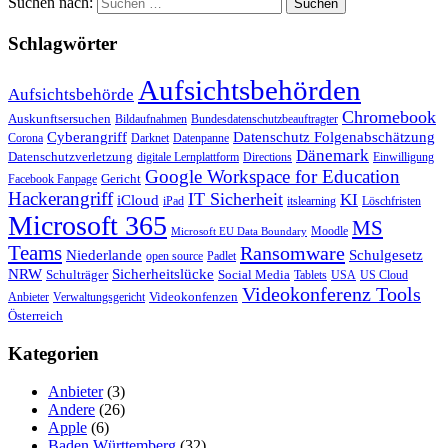
Suchen nach:
Schlagwörter
Aufsichtsbehörden
Aufsichtsbehörde
Chromebook
Auskunftsersuchen
Bildaufnahmen
Bundesdatenschutzbeauftragter
Cyberangriff
Datenschutz Folgenabschätzung
Corona
Darknet
Datenpanne
Dänemark
Datenschutzverletzung
digitale Lernplattform
Directions
Einwilligung
Google Workspace for Education
Gericht
Facebook Fanpage
Hackerangriff
IT Sicherheit
KI
iCloud
iPad
itslearning
Löschfristen
Microsoft 365
MS
Moodle
Microsoft EU Data Boundary
Teams
Ransomware
Niederlande
Schulgesetz
open source
Padlet
Sicherheitslücke
NRW
Schulträger
Social Media
Tablets
USA
US Cloud
Videokonferenz Tools
Videokonfenzen
Anbieter
Verwaltungsgericht
Österreich
Kategorien
Anbieter
(3)
Andere
(26)
Apple
(6)
Baden Württemberg
(32)