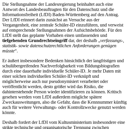
Die Stellungnahme der Landesregierung beinhaltet auch eine
Antwort des Landesbeauftragten für den Datenschutz und die
Informationsfreiheit (LfDI) Baden-Württemberg auf den Antrag.
Der LfDI erinnert darin zunächst an Versuche aus der
Vergangenheit, eine zentrale Schüler-ID einzuführen, und verweist
auf entsprechende Stellungnahmen der Aufsichtsbehörde. Für den
LfDI stellt das geplante Vorhaben einen umfassenden und
tiefgehenden Grundrechtseingriff
dar, der deshalb „
verfassungs-,
statistik- sowie datenschutzrechtlichen Anforderungen genügen
müsste
“.
Er äußert insbesondere Bedenken hinsichtlich der langfristigen und
schulübergreifenden Nachverfolgbarkeit von Bildungsbiografien
durch eine dauerhafte individuelle Schüler-ID. Je mehr Daten mit
einer solchen individuellen Schüler-ID verknüpft und
möglicherweise auch nur pseudonymisiert verarbeitet oder
veröffentlicht werden, desto größer wird das Risiko, die
dahinterstehende Person wieder identifizieren zu können. Kritisch
gesehen werden vom LfDI außerdem mögliche spätere
Zweckausweitungen, also die Gefahr, dass die Kennnummer künftig
auch für weitere Verwaltungs- oder Kontrollzwecke genutzt werden
könnte.
Deshalb fordert der LfDI vom Kultusministerium insbesondere eine
strikte technische und organisatorische Trennung zwischen