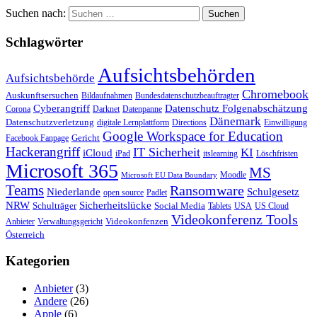
Suchen nach:
Schlagwörter
Aufsichtsbehörden
Aufsichtsbehörde
Chromebook
Auskunftsersuchen
Bildaufnahmen
Bundesdatenschutzbeauftragter
Cyberangriff
Datenschutz Folgenabschätzung
Corona
Darknet
Datenpanne
Dänemark
Datenschutzverletzung
digitale Lernplattform
Directions
Einwilligung
Google Workspace for Education
Gericht
Facebook Fanpage
Hackerangriff
IT Sicherheit
KI
iCloud
iPad
itslearning
Löschfristen
Microsoft 365
MS
Moodle
Microsoft EU Data Boundary
Teams
Ransomware
Niederlande
Schulgesetz
open source
Padlet
Sicherheitslücke
NRW
Schulträger
Social Media
Tablets
USA
US Cloud
Videokonferenz Tools
Videokonfenzen
Anbieter
Verwaltungsgericht
Österreich
Kategorien
Anbieter
(3)
Andere
(26)
Apple
(6)