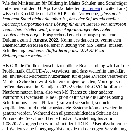
Wie das Ministerium für Bildung in Mainz Schulen und Schulträger
mit einem auf den 04. April 2022 datierten
Schreiben
(Twitter Link)
wissen ließ, erklärte der LfDI RLP in der Vorwoche, „
dass nach
heutigem Stand nicht erkennbar ist, dass der Softwarehersteller
Microsoft Corporation eine Lösung für einen Betrieb von Microsoft
Teams bereitstellen wird, die den Anforderungen des Daten­
schutzrechts genügt
.“ Entsprechend endet die ausgesprochene
Duldung zum
1. August 2022
. Kommt es danach zu vermuteten
Datenschutzverstößen bei einer Nutzung von MS Teams, müssen
Schulleitung „
mit einer Aufforderung des LfDI RLP zur
Stellungnahme rechnen.
“
Als Gründe für die datenschutzrechtliche Beanstandung wird auf die
Problematik CLOUD-Act verwiesen und dass weiterhin ungeklärt
sei, inwieweit Microsoft Nutzerdaten für eigene Zwecke verarbeitet.
Mit dem Schreiben wird Schulen dringend geraten, Vorsorge zu
treffen, dass man im Schuljahr 2022/23 eine DS-GVO konforme
Plattform nutzen kann, also von MS Teams zu einer anderen
Plattform zu wechseln. Eine Option dafür wäre die Landeslösung
Schulcampus. Deren Nutzung, so wird versichert, sei nicht
verpflichtend, und nicht beanstandete Systeme könnten weiterhin
genutzt werden. Während den allgemeinbildenden Schulen der
Primarstufe, Sek. I und II eine Frist zur Umstellung bis zum
1.08.2022 vorgegeben wird, räumt der LfDI RLP Berufsschulen bis
auf Weiteres eine Übergangsfrist ein, die mit der engen Verzahnung