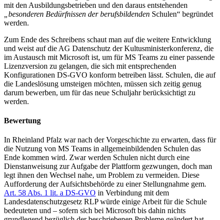
mit den Ausbildungsbetrieben und den daraus entstehenden
„besonderen Bedürfnissen der berufsbildenden
Schulen“ begründet
werden.
Zum Ende des Schreibens schaut man auf die weitere Entwicklung
und weist auf die AG Datenschutz der Kultusministerkonferenz, die
im Austausch mit Microsoft ist, um für MS Teams zu einer passende
Lizenzversion zu gelangen, die sich mit entspre­chenden
Konfigurationen DS-GVO konform betreiben lässt. Schulen, die auf
die Landeslösung umsteigen möchten, müssen sich zeitig genug
darum bewerben, um für das neue Schuljahr berücksichtigt zu
werden.
Bewertung
In Rheinland Pfalz war nach der Vorgeschichte zu erwarten, dass für
die Nutzung von MS Teams in allgemeinbildenden Schulen das
Ende kommen wird. Zwar werden Schulen nicht durch eine
Dienstanweisung zur Aufgabe der Plattform gezwungen, doch man
legt ihnen den Wechsel nahe, um Problem zu vermeiden. Diese
Aufforderung der Aufsichtsbehörde zu einer Stellungnahme gem.
Art. 58 Abs. 1 lit. a DS-GVO
in Verbindung mit dem
Landesdatenschutzgesetz RLP würde einige Arbeit für die Schule
bedeuteten und – sofern sich bei Microsoft bis dahin nichts
grundlegend bezüglich der beschriebenen Probleme geändert hat –