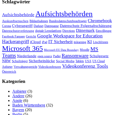
Schlagwörter
Aufsichtsbehörden
Aufsichtsbehörde
Chromebook
Auskunftsersuchen
Bildaufnahmen
Bundesdatenschutzbeauftragter
Cyberangriff
Datenschutz Folgenabschätzung
Corona
Darknet
Datenpanne
Dänemark
Datenschutzverletzung
digitale Lernplattform
Directions
Einwilligung
Google Workspace for Education
Gericht
Facebook Fanpage
Hackerangriff
IT Sicherheit
KI
iCloud
iPad
itslearning
Löschfristen
Microsoft 365
MS
Moodle
Microsoft EU Data Boundary
Teams
Ransomware
Niederlande
Schulgesetz
open source
Padlet
Sicherheitslücke
NRW
Schulträger
Social Media
Tablets
USA
US Cloud
Videokonferenz Tools
Videokonfenzen
Anbieter
Verwaltungsgericht
Österreich
Kategorien
Anbieter
(3)
Andere
(26)
Apple
(6)
Baden Württemberg
(32)
Bayern
(20)
Berlin
(5)