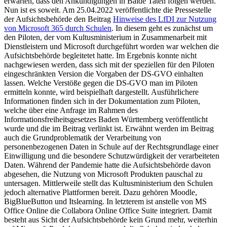
erwarten, dass den Ankündigungen in Bälde Taten folgen werden.
Nun ist es soweit. Am 25.04.2022 veröffentlichte die Pressestelle
der Aufsichtsbehörde den Beitrag
Hinweise des LfDI zur Nutzung
von Microsoft 365 durch Schulen
. In diesem geht es zunächst um
den Piloten, der vom Kultusministerium in Zusammenarbeit mit
Dienstleistern und Microsoft durchgeführt worden war welchen die
Aufsichtsbehörde begleitetet hatte. Im Ergebnis konnte nicht
nachgewiesen werden, dass sich mit der speziellen für den Piloten
eingeschränkten Version die Vorgaben der DS-GVO einhalten
lassen. Welche Verstöße gegen die DS-GVO man im Piloten
ermitteln konnte, wird beispielhaft dargestellt. Ausführlichere
Informationen finden sich in der Dokumentation zum Piloten,
welche über eine Anfrage im Rahmen des
Informationsfreiheitsgesetzes Baden Württemberg veröffentlicht
wurde und die im Beitrag verlinkt ist. Erwähnt werden im Beitrag
auch die Grundproblematik der Verarbeitung von
personenbezogenen Daten in Schule auf der Rechtsgrundlage einer
Einwilligung und die besondere Schutzwürdigkeit der verarbeiteten
Daten. Während der Pandemie hatte die Aufsichtsbehörde davon
abgesehen, die Nutzung von Microsoft Produkten pauschal zu
untersagen. Mittlerweile stellt das Kultusministerium den Schulen
jedoch alternative Plattformen bereit. Dazu gehören Moodle,
BigBlueButton und Itslearning. In letzterem ist anstelle von MS
Office Online die Collabora Online Office Suite integriert. Damit
besteht aus Sicht der Aufsichtsbehörde kein Grund mehr, weiterhin