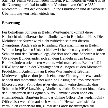
oder MS Teams verabschieden müssen. Nicht betroffen vom Aus ist
die Nutzung der lokal installierten Versionen von Office 365/
Microsoft 365 mit deaktivierten Online Funktionen und deaktivierter
Übermittlung von Telemetriedaten.
Bewertung
Für betroffene Schulen in Baden Württemberg kommt diese
Nachricht nicht überraschend, ähnlich wie in Rheinland Pfalz. Die
Mehrheit der Nutzer wird nicht zufrieden sein mit diesem
Zwangsaus. Anders als in Rheinland Pfalz macht man in Baden
Württemberg keinen Unterschied zwischen den allgemeinbildenden
Schulen und den Berufskollegs, die dort noch eine Schonfrist haben.
Ob andere Bundesländer sich an dem Handeln in den beiden
Bundesländern orientieren werden, wird man sehen. Bei der LDI
NRW hatte man in der Vergangenheit Aussagen zu den Microsoft
Produkten in Anlehnung an Baden Württemberg getroffen.
Mittlerweile gibt es dort jedoch eine neue Führung, die etwa anders
handelt und momentan eher auf eine Lösung der Probleme durch
Microsoft setzt. Von daher ist es eher nicht wahrscheinlich, dass
Schulen in NRW kurzfristig Ähnliches droht. Es kommt hinzu, dass
den Plattformen der Logineo NRW Familie aktuell noch ein
entscheidender Baustein fehlt, das Online Office. Das geplant Only-
Office lässt weiterhin auf sich warten. In Hessen wird sich da
vermutlich eher etwas tun, zumal der Landesbeauftragten für