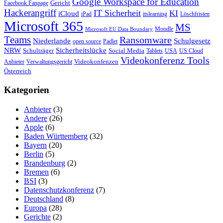
Google Workspace for Education
Gericht
Facebook Fanpage
Hackerangriff
IT Sicherheit
KI
iCloud
iPad
itslearning
Löschfristen
Microsoft 365
MS
Moodle
Microsoft EU Data Boundary
Teams
Ransomware
Niederlande
Schulgesetz
open source
Padlet
Sicherheitslücke
NRW
Schulträger
Social Media
Tablets
USA
US Cloud
Videokonferenz Tools
Videokonfenzen
Anbieter
Verwaltungsgericht
Österreich
Kategorien
Anbieter
(3)
Andere
(26)
Apple
(6)
Baden Württemberg
(32)
Bayern
(20)
Berlin
(5)
Brandenburg
(2)
Bremen
(6)
BSI
(3)
Datenschutzkonferenz
(7)
Deutschland
(8)
Europa
(28)
Gerichte
(2)