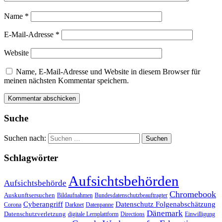
Name
*
E-Mail-Adresse
*
Website
Name, E-Mail-Adresse und Website in diesem Browser für
meinen nächsten Kommentar speichern.
Suche
Suchen nach:
Schlagwörter
Aufsichtsbehörden
Aufsichtsbehörde
Chromebook
Auskunftsersuchen
Bildaufnahmen
Bundesdatenschutzbeauftragter
Cyberangriff
Datenschutz Folgenabschätzung
Corona
Darknet
Datenpanne
Dänemark
Datenschutzverletzung
digitale Lernplattform
Directions
Einwilligung